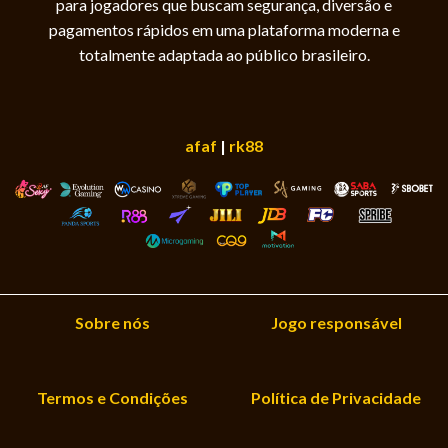
para jogadores que buscam segurança, diversão e
pagamentos rápidos em uma plataforma moderna e
totalmente adaptada ao público brasileiro.
mm88
afaf
|
rk88
Sobre nós
Jogo responsável
Termos e Condições
Política de Privacidade