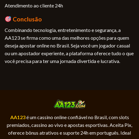
Atendimento ao cliente 24h
Conclusão
Combinando tecnologia, entretenimento e segurança, a
AA123 se firma como uma das melhores opções para quem
deseja apostar online no Brasil. Seja você um jogador casual
ou um apostador experiente, a plataforma oferece tudo o que
você precisa para ter uma jornada divertida e lucrativa.
AA123
é um cassino online confiável no Brasil, com slots
premiados, cassino ao vivo e apostas esportivas. Aceita Pix,
oferece bônus atrativos e suporte 24h em português. Ideal